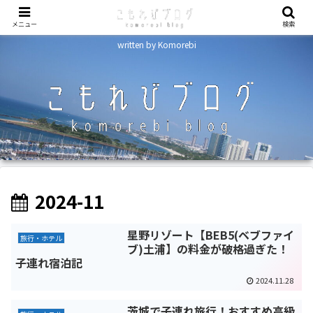
メニュー
検索
written by Komorebi
2024-11
星野リゾート【BEB5(ベブファイ
旅行・ホテル
ブ)土浦】の料金が破格過ぎた！
子連れ宿泊記
2024.11.28
茨城で子連れ旅行！おすすめ高級