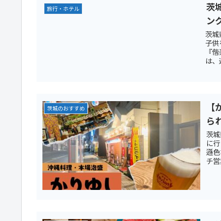
茨
旅行・ホテル
ン
茨城
子供
『偕
は、
【
茨城のおすすめ
ら
茨城
に行
遜色
チ営