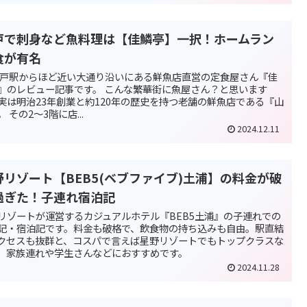
戸で刺身など魚料理は【佳鱗亭】一択！ホームラン
食が有名
水戸駅からほど近い大通り沿いにある鮮魚店直営の定食屋さん『佳
』のレビュー記事です。 こんな繁華街に魚屋さん？と思います
実は明治23年創業と約120年の歴史を持つ老舗の鮮魚店である『山
 その2～3階に店...
2024.12.11
野リゾート【BEB5(ベブファイブ)土浦】の料金が破
過ぎた！子連れ宿泊記
リゾートが運営するカジュアルホテル『BEB5土浦』の子連れでの
記・宿泊記です。料金も破格で、飲食物の持ち込みも自由。駅直結
クセスも抜群と、コスパで言えば星野リゾートでもトップクラスな
、家族連れや学生さんなどにおすすめです。
2024.11.28