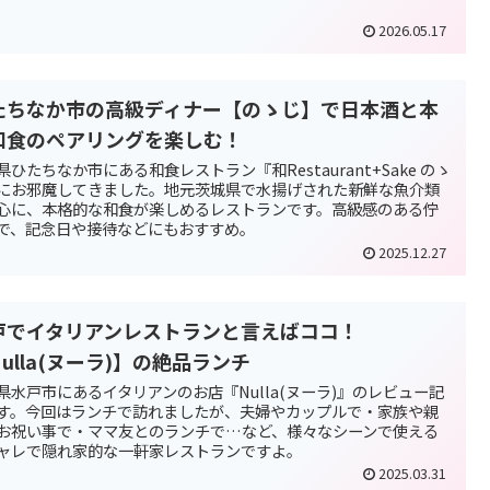
2026.05.17
たちなか市の高級ディナー【のゝじ】で日本酒と本
和食のペアリングを楽しむ！
県ひたちなか市にある和食レストラン『和Restaurant+Sake のゝ
にお邪魔してきました。地元茨城県で水揚げされた新鮮な魚介類
心に、本格的な和食が楽しめるレストランです。高級感のある佇
で、記念日や接待などにもおすすめ。
2025.12.27
戸でイタリアンレストランと言えばココ！
ulla(ヌーラ)】の絶品ランチ
県水戸市にあるイタリアンのお店『Nulla(ヌーラ)』のレビュー記
す。今回はランチで訪れましたが、夫婦やカップルで・家族や親
お祝い事で・ママ友とのランチで…など、様々なシーンで使える
ャレで隠れ家的な一軒家レストランですよ。
2025.03.31