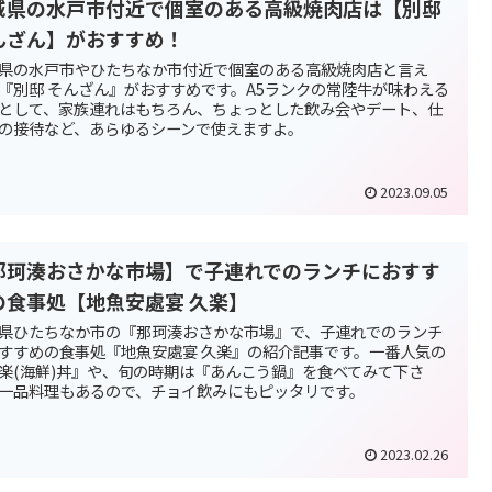
城県の水戸市付近で個室のある高級焼肉店は【別邸
んざん】がおすすめ！
県の水戸市やひたちなか市付近で個室のある高級焼肉店と言え
『別邸 そんざん』がおすすめです。A5ランクの常陸牛が味わえる
として、家族連れはもちろん、ちょっとした飲み会やデート、仕
の接待など、あらゆるシーンで使えますよ。
2023.09.05
那珂湊おさかな市場】で子連れでのランチにおすす
の食事処【地魚安處宴 久楽】
県ひたちなか市の『那珂湊おさかな市場』で、子連れでのランチ
すすめの食事処『地魚安處宴 久楽』の紹介記事です。一番人気の
楽(海鮮)丼』や、旬の時期は『あんこう鍋』を食べてみて下さ
一品料理もあるので、チョイ飲みにもピッタリです。
2023.02.26