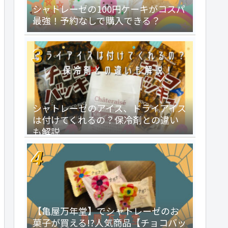
シャトレーゼの100円ケーキがコスパ
最強！予約なしで購入できる？
シャトレーゼのアイス、ドライアイス
は付けてくれるの？保冷剤との違い
も解説
【亀屋万年堂】でシャトレーゼのお
菓子が買える!?人気商品【チョコバッ