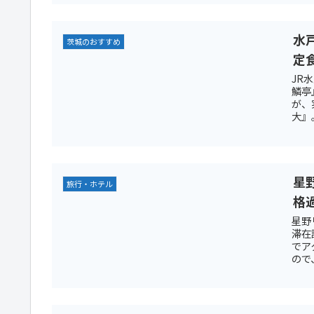
水
茨城のおすすめ
定
JR
鱗亭
が、
大』。
星
旅行・ホテル
格
星野
滞在
でア
ので