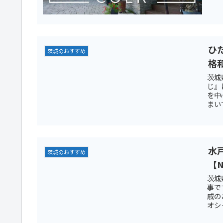
ひ
茨城のおすすめ
格
茨城
じ』
を中
まい
水
茨城のおすすめ
【N
茨城
事で
戚の
オシ