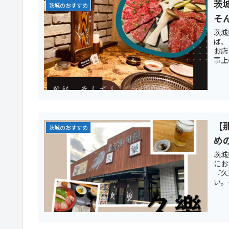
茨
茨城のおすすめ
そ
茨城
ば、
お店
事上
【
茨城のおすすめ
め
茨城
にお
『久
い。