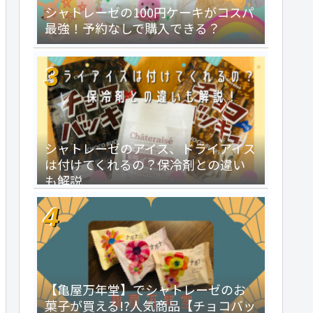
シャトレーゼの100円ケーキがコスパ
最強！予約なしで購入できる？
シャトレーゼのアイス、ドライアイス
は付けてくれるの？保冷剤との違い
も解説
【亀屋万年堂】でシャトレーゼのお
菓子が買える!?人気商品【チョコバッ