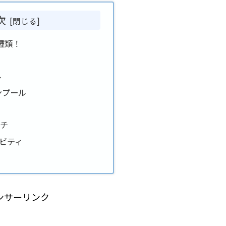
次
種類！
ル
ンプール
ーチ
ビティ
ンサーリンク