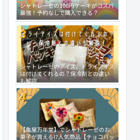
シャトレーゼの100円ケーキがコスパ
最強！予約なしで購入できる？
シャトレーゼのアイス、ドライアイス
は付けてくれるの？保冷剤との違い
も解説
【亀屋万年堂】でシャトレーゼのお
菓子が買える!?人気商品【チョコバッ