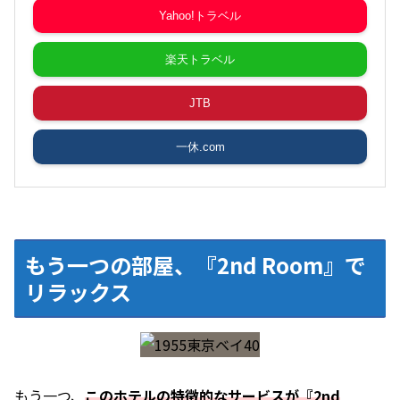
Yahoo!トラベル
楽天トラベル
JTB
一休.com
もう一つの部屋、『2nd Room』で
リラックス
もう一つ、
このホテルの特徴的なサービスが『2nd