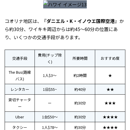
コオリナ地区は、『
ダニエル・K・イノウエ国際空港
』か
ら約30分、ワイキキ周辺からは約45～60分の位置にあ
り、いくつかの交通手段があります。
費用(チップ除
交通手段
所要時間
おすすめ度
く)
The Bus(路線
1人$3～
約2時間
★
バス)
レンタカー
1日$55~
約40分
★★
貸切チャータ
ー
約30分
★★★
ー
Uber
1台$50～
約30分
★★★★
タクシー
1人$78～
約30分
★★★★