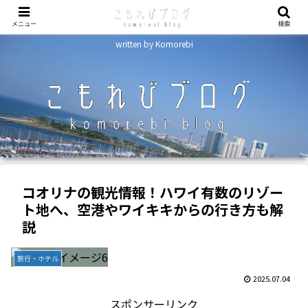
メニュー
検索
written by Komorebi
コオリナの観光情報！ハワイ有数のリゾー
ト地へ、空港やワイキキからの行き方も解
説
旅行・ホテル
2025.07.04
スポンサーリンク