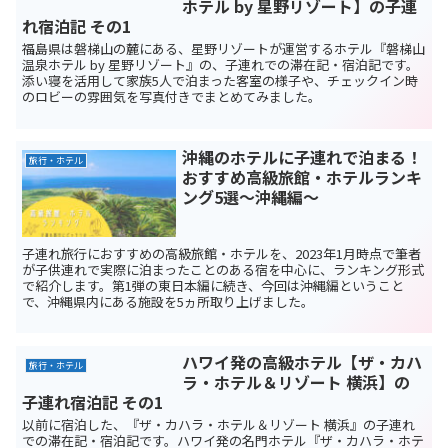
ホテル by 星野リゾート】の子連
れ宿泊記 その1
福島県は磐梯山の麓にある、星野リゾートが運営するホテル『磐梯山
温泉ホテル by 星野リゾート』の、子連れでの滞在記・宿泊記です。
添い寝を活用して家族5人で泊まった客室の様子や、チェックイン時
のロビーの雰囲気を写真付きでまとめてみました。
沖縄のホテルに子連れで泊まる！
旅行・ホテル
おすすめ高級旅館・ホテルランキ
ング5選～沖縄編～
子連れ旅行におすすめの高級旅館・ホテルを、2023年1月時点で筆者
が子供連れで実際に泊まったことのある宿を中心に、ランキング形式
で紹介します。第1弾の東日本編に続き、今回は沖縄編ということ
で、沖縄県内にある施設を5ヵ所取り上げました。
ハワイ発の高級ホテル【ザ・カハ
旅行・ホテル
ラ・ホテル＆リゾート 横浜】の
子連れ宿泊記 その1
以前に宿泊した、『ザ・カハラ・ホテル＆リゾート 横浜』の子連れ
での滞在記・宿泊記です。ハワイ発の名門ホテル『ザ・カハラ・ホテ