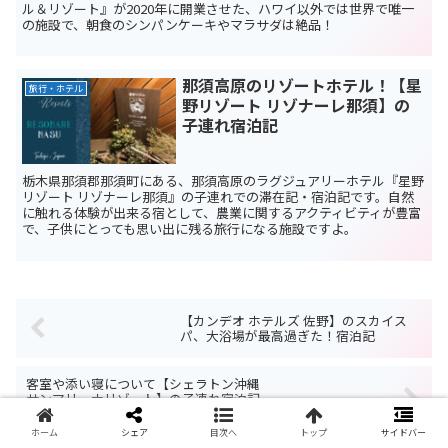
ル＆リゾート』が2020年に開業させた、ハワイ以外では世界で唯一
の施設で、朝食のシンパンケーキやマラサダは絶品！
那須高原のリゾートホテル！【星
旅行・ホテル
野リゾート リゾナーレ那須】の
子連れ宿泊記
栃木県那須郡那須町にある、那須高原のラグジュアリーホテル『星野
リゾート リゾナーレ那須』の子連れでの滞在記・宿泊記です。自然
に触れる体験が出来る宿として、農業に関するアクティビティが豊富
で、子供にとっても思い出に残る旅行になる施設ですよ。
【カンデオ ホテルズ 佐野】のスカイス
パ、大浴場が最高過ぎた！宿泊記
客室や添い寝について【シェラトン沖縄
サンマリーナリゾート】の子連れ宿泊記
その1
ホーム
シェア
目次へ
トップ
サイドバー