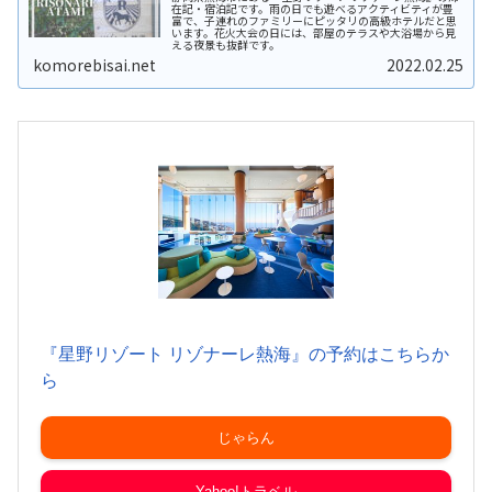
在記・宿泊記です。雨の日でも遊べるアクティビティが豊
富で、子連れのファミリーにピッタリの高級ホテルだと思
います。花火大会の日には、部屋のテラスや大浴場から見
える夜景も抜群です。
komorebisai.net
2022.02.25
『星野リゾート リゾナーレ熱海』の予約はこちらか
ら
じゃらん
Yahoo!トラベル