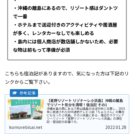
・沖縄の離島にあるので、リゾート感はダントツ
で一番
・ホテルまで送迎付きのアクティビティや居酒屋
が多く、レンタカーなしでも楽しめる
・島内には個人商店が数店舗しかないため、必要
な物は前もって準備が必須
こちらも宿泊記がありますので、気になった方は下記のリ
ンクからご覧下さい。
【星野リゾート リゾナーレ小浜島】沖縄の離島
でリゾート気分を満喫！宿泊記 その1
沖縄本島の西にある八重山諸島のほぼ中央に位置し、2001
年に放送されたNHK連続テレビ小説『ちゅらさん』の舞台
にもなった小浜島。その小浜島にある、海辺のラグジュア
リーリゾート『星野リゾート リゾナーレ小浜島』の滞在
記・宿泊記の前編です。
komorebisai.net
2022.01.28