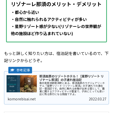
リゾナーレ那須のメリット・デメリット
・都心から近い
・自然に触れられるアクティビティが多い
・星野リゾート感が少ない(リゾナーレの世界観が
他の施設ほど作り込まれていない)
もっと詳しく知りたい方は、宿泊記を書いているので、下
記リンクからどうぞ。
那須高原のリゾートホテル！【星野リゾート リ
ゾナーレ那須】の子連れ宿泊記
栃木県那須郡那須町にある、那須高原のラグジュアリーホ
テル『星野リゾート リゾナーレ那須』の子連れでの滞在
記・宿泊記です。自然に触れる体験が出来る宿として、農
業に関するアクティビティが豊富で、子供にとっても思い
出に残る旅行になる施設ですよ。
komorebisai.net
2022.03.27