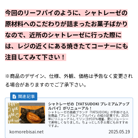
今回のリーフパイのように、シャトレーゼの
原材料へのこだわりが詰まったお菓子ばかり
なので、近所のシャトレーゼに行った際に
は、レジの近くにある焼きたてコーナーにも
注目してみて下さい！
※商品のデザイン、仕様、外観、価格は予告なく変更され
る場合がありますのでご了承下さい。
シャトレーゼの【YATSUDOKI プレミアムアップ
ルパイ】がリニューアル！
シャトレーゼの高級ブランド『YATSUDOKI』が手掛ける人
気商品『プレミアムアップルパイ』の紹介記事です。2025
年にリニューアルしてリンゴが10％増量、更にジューシー
で美味しくなりました。ちょっとした手土産にもおすすめ
ですよ。
komorebisai.net
2025.05.19