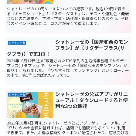
シャトレーゼの100円ケーキについての記事です。税込129円で買え
る『キッズショート』と『スターダスト』は、テストや運動会・発表
会などのご褒美や、学校・学童・幼稚園・保育園などのおやつ、子供
会のイベント時などに、コスパが良くて重宝します。
シャトレーゼの【国産和栗のモン
シャトレーゼ
ブラン】が【サタデープラス(サ
タプラ)】で第1位！
2024年10月12日(土)に放送されたTBS系列の生活情報番組『サタデー
プラス(サタプラ)』で、シャトレーゼの『国産和栗のモンブラン』が
取り上げられました。『ひたすら試してランキング』というコーナー
の中で、第1位に選ばれたそうです。
シャトレーゼの公式アプリがリニ
シャトレーゼ
ューアル！ダウンロードすると便
利な3つの機能
2021年10月4日(月)にシャトレーゼの公式アプリがリニューアル。ア
プリからWeb会員に登録すれば、店頭でも通販でもポイントが利用
できます。また、お得な情報やクーポンが配信されたり、店頭受け取