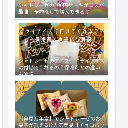
シャトレーゼの100円ケーキがコスパ
最強！予約なしで購入できる？
シャトレーゼのアイス、ドライアイス
は付けてくれるの？保冷剤との違い
も解説
【亀屋万年堂】でシャトレーゼのお
菓子が買える!?人気商品【チョコバッ