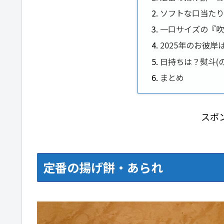
ソフトな口当た
一口サイズの『
2025年のお彼
日持ちは？熨斗(
まとめ
スポ
定番の揚げ餅・あられ